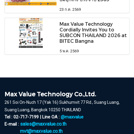
23 ก.ค. 2569
Max Value Technology
Cordially Invites You to
SUBCON THAILAND 2026 at
BITEC Bangna
5 พ.ค. 2569
Max Value Technology Co.,Ltd.
261 Soi On-Nuch 17 (Yak 16) Sukhumvit 77 Rd., Suang Luang,
Suang Luang, Bangkok 10250 THAILAND
Tel : 02-717-7199 | Line OA :
@maxvalue
sales@maxvalue.co.th
E-mail :
mvt@maxvalue.co.th