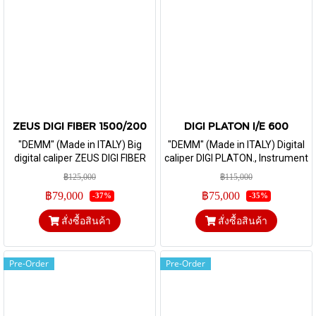
ZEUS DIGI FIBER 1500/200
DIGI PLATON I/E 600
"DEMM" (Made in ITALY) Big
"DEMM" (Made in ITALY) Digital
digital caliper ZEUS DIGI FIBER
caliper DIGI PLATON., Instrument
sliding gauge on carbon fiber.,
for measurement with spring
฿125,000
฿115,000
range 1500 mm and jaw depth
system, range 600 mm
฿79,000
฿75,000
-37%
-35%
200 mm.
สั่งซื้อสินค้า
สั่งซื้อสินค้า
Pre-Order
Pre-Order