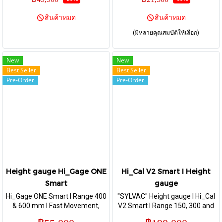
data transmission
สินค้าหมด
สินค้าหมด
(มีหลายคุณสมบัติให้เลือก)
New
New
Best Seller
Best Seller
Pre-Order
Pre-Order
Height gauge Hi_Gage ONE
Hi_Cal V2 Smart I Height
Smart
gauge
Hi_Gage ONE Smart I Range 400
"SYLVAC" Height gauge I Hi_Cal
& 600 mm I Fast Movement,
V2 Smart I Range 150, 300 and
Self locking & Robust
450 mm.