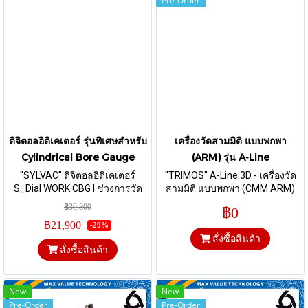
Pre-Order
ดิจิตอลอิดิเคเตอร์ รุ่นพิเศษสำหรับ
เครื่องวัดสามมิติ แบบพกพา
Cylindrical Bore Gauge
(ARM) รุ่น A-Line
"SYLVAC" ดิจิตอลอิดิเคเตอร์
"TRIMOS" A-Line 3D - เครื่องวัด
S_Dial WORK CBG I ช่วงการวัด
สามมิติ แบบพกพา (CMM ARM)
12.5 มิลลิเมตร I ส่งข้อมูลผ่านสาย
แขนวัดชิ้นงานรูปทรงต่างๆ ที่ซับ
฿30,800
฿0
Proximity หรือ ระบบบลูทูธ
ซ่อนกันได้หลากหลายมิติ สามารถ
฿21,900
-29%
วัดงานได้ทั้งแกน X axis, Y axis
สั่งซื้อสินค้า
และ Z axis วัดค่าและแสดงผล
สั่งซื้อสินค้า
พร้อมส่งข้อมูล ได้รวดเร็วและใช้
งานง่าย
New
New
Pre-Order
Pre-Order