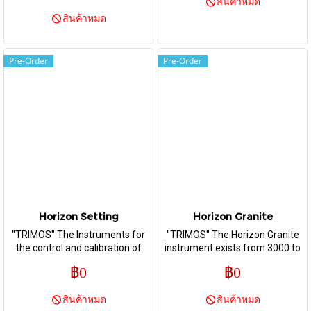
สินค้าหมด
position it as a top of the range
and finishing level position it as
model for workshop or
สินค้าหมด
a top of the range model for
laboratory use. It is the perfect
workshop or laboratory use. It is
answer to current needs in the
the perfect answer to current
manufacturing field.
needs in the manufacturing
Pre-Order
Pre-Order
field.
Horizon Setting
Horizon Granite
"TRIMOS" The Instruments for
"TRIMOS" The Horizon Granite
the control and calibration of
instrument exists from 3000 to
measuring means with fixed
12000 mm. A wide selection of
฿0
฿0
and variable dimensions. Its high
easy interchangeable
precision and finishing level
accessories completes the
สินค้าหมด
สินค้าหมด
position it as a top of the range
application possibilities