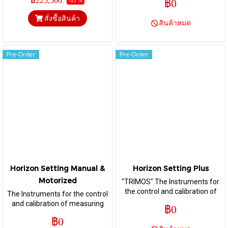
฿225,500
฿0
-27%
room for checking of measuring
gauges and setting of all types
สั่งซื้อสินค้า
สินค้าหมด
of comparative measuring
equipment.
Pre-Order
Pre-Order
Horizon Setting Manual &
Horizon Setting Plus
Motorized
"TRIMOS" The Instruments for
the control and calibration of
The Instruments for the control
measuring means with fixed
and calibration of measuring
฿0
and variable dimensions. Its high
means with fixed and variable
฿0
precision and finishing level
dimensions. Its high precision