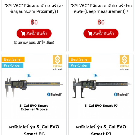
"SYLVAC" ดิจิตอลคาลิปเปอร์ (ส่ง
"SYLVAC" ดิจิตอล คาลิปเปอร์ ปาก
ข้อมูลผ่านสายProximity) I
พิเศษ (Deep measurement) /
Resolution 0.01 mm., Measuring
Range 150 mm / ระบบบลูทูธ
฿0
฿0
ranges: 150 mm / 200 mm / 300
mm
สั่งซื้อสินค้า
สั่งซื้อสินค้า
(มีหลายคุณสมบัติให้เลือก)
Best Seller
Best Seller
Pre-Order
Pre-Order
คาลิปเปอร์ รุ่น S_Cal EVO
คาลิปเปอร์ รุ่น S_Cal EVO
Smart EG
Smart PJ