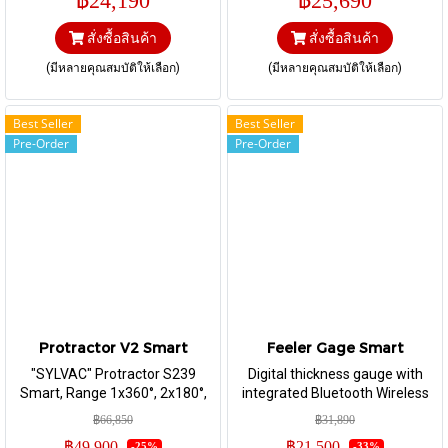
฿24,190
฿25,690
และ 25 mm I ความละเอียด 0.001
25 และ 50 มิลลิเมตร I ส่งข้อมูล
และ 0.0001 มิลลิเมตร
ผ่านสาย Proximity
สั่งซื้อสินค้า
สั่งซื้อสินค้า
(มีหลายคุณสมบัติให้เลือก)
(มีหลายคุณสมบัติให้เลือก)
Best Seller
Best Seller
Pre-Order
Pre-Order
Protractor V2 Smart
Feeler Gage Smart
"SYLVAC" Protractor S239
Digital thickness gauge with
Smart, Range 1x360°, 2x180°,
integrated Bluetooth Wireless
4x90°
technology For gap
฿66,850
฿31,890
measurement and setting with
฿49,900
฿21,500
-25%
-33%