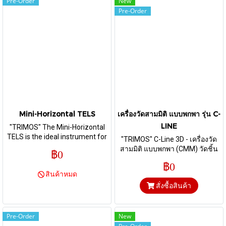
Pre-Order
New
Pre-Order
Mini-Horizontal TELS
เครื่องวัดสามมิติ แบบพกพา รุ่น C-
LINE
"TRIMOS" The Mini-Horizontal
TELS is the ideal instrument for
"TRIMOS" C-Line 3D - เครื่องวัด
checking small dimensions. It is
สามมิติ แบบพกพา (CMM) วัดชิ้น
฿0
part of the horizontal
งานรูปทรงต่างๆ ที่ซับซ่อนกันได้
฿0
instruments family.
หลากหลายมิติ สามารถวัดงานได้
สินค้าหมด
ทั้งแกน X axis, Y axis และ Z axis
สั่งซื้อสินค้า
วัดค่าและแสดงผลได้แบบ 3D แบบ
Manual ที่สามารถพกพาได้
Pre-Order
New