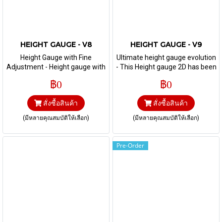
HEIGHT GAUGE - V8
HEIGHT GAUGE - V9
Height Gauge with Fine
Ultimate height gauge evolution
Adjustment - Height gauge with
- This Height gauge 2D has been
extreme precision, repeatability,
developed for the most
฿0
฿0
high resolution and with Swiss
demanding users. Laboratories
made finish. It is equipped with
and workshops for whom
สั่งซื้อสินค้า
สั่งซื้อสินค้า
specific handle for fine
measuring reliability is
adjustment.
determining will fully appreciate
(มีหลายคุณสมบัติให้เลือก)
(มีหลายคุณสมบัติให้เลือก)
its exceptional precision level
and its "Swiss Made" finish.
Pre-Order