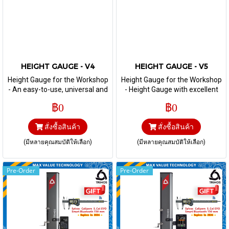
HEIGHT GAUGE - V4
HEIGHT GAUGE - V5
Height Gauge for the Workshop
Height Gauge for the Workshop
- An easy-to-use, universal and
- Height Gauge with excellent
reliable height gauge for the
repeatability and with a
฿0
฿0
most difficult workshop
evolutionary displacement
environments.
handwheel offering its user the
สั่งซื้อสินค้า
สั่งซื้อสินค้า
choice of the displacement
mode of the measuring
(มีหลายคุณสมบัติให้เลือก)
(มีหลายคุณสมบัติให้เลือก)
carriage, either manual or
motor-driven.
Pre-Order
Pre-Order