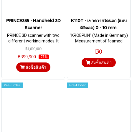
PRINCE335 - Handheld 3D
K110T - เขาควายวัดนอก (แบบ
Scanner
ดิจิตอล) 0 - 10 mm.
PRINCE 3D scanner with two
"KROEPLIN" (Made in Germany)
different working modes. It
Measurement of foamed
makes full use of high
material and foils I Range 0 - 10
฿1,600,000
฿0
adaptability of Red laser and
mm. & Depth 35 mm. I Flat Ø 6
฿399,900
-75%
ultra-detail capture of blue laser,
mm
สั่งซื้อสินค้า
truly perform a perfect
สั่งซื้อสินค้า
combination of easy operation
and high detail.
Pre-Order
Pre-Order