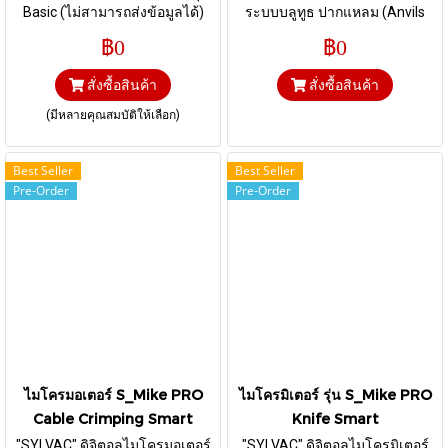
Basic (ไม่สามารถส่งข้อมูลได้)
ระบบบลูทูธ ปากแหลม (Anvils
ช่วงการวัด 150 mm., 200 mm.
Point 30°-Spherical radius 0.3
฿0
฿0
และ 300 mm.
mm )
สั่งซื้อสินค้า
สั่งซื้อสินค้า
(มีหลายคุณสมบัติให้เลือก)
Best Seller
Best Seller
Pre-Order
Pre-Order
ไมโครมอเตอร์ S_Mike PRO
ไมโครมิเตอร์ รุ่น S_Mike PRO
Cable Crimping Smart
Knife Smart
"SYLVAC" ดิจิตอลไมโครมอเตอร์
"SYLVAC" ดิจิตอลไมโครมิเตอร์