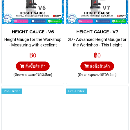
HEIGHT GAUGE - V6
HEIGHT GAUGE - V7
Height Gauge for the Workshop
2D - Advanced Height Gauge for
- Measuring with excellent
the Workshop - This Height
repeatability. Height gauge with
Gauge 2D combine
฿0
฿0
all essential functions for the
technological innovation and
workshop
tradition. With their touch-
สั่งซื้อสินค้า
สั่งซื้อสินค้า
display and lateral insert
holders, the V7 rank as universal
(มีหลายคุณสมบัติให้เลือก)
(มีหลายคุณสมบัติให้เลือก)
instruments for the workshop.
Pre-Order
Pre-Order