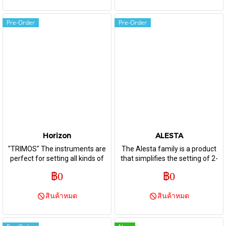
model for workshop or
laboratory use. It is the perfect
answer to current needs in the
Pre-Order
Pre-Order
manufacturing field.
Horizon
ALESTA
"TRIMOS" The instruments are
The Alesta family is a product
perfect for setting all kinds of
that simplifies the setting of 2-
comparative measuring
point bore gauges. It replaces
฿0
฿0
equipment and for checking
the traditional way using a lot of
length, internal and external
different rings.
สินค้าหมด
สินค้าหมด
diameters, thread gauges etc.