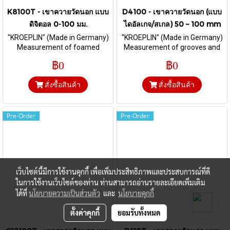
K8100T - เขาควายวัดนอก แบบ
D4100 - เขาควายวัดนอก (แบบ
ดิจิตอล 0-100 มม.
ไดอัลเกจ/สเกล) 50 – 100 mm
"KROEPLIN" (Made in Germany)
"KROEPLIN" (Made in Germany)
Measurement of foamed
Measurement of grooves and
material and foils I Range 0-100
thickness I Range 50 - 100 mm.
฿0
฿0
mm. & Depth 375 mm. I Flat Ø
& Depth 169 mm. I HM-Ball Ø 5
50 mm
mm
สั่งซื้อสินค้า
สั่งซื้อสินค้า
Pre-Order
Pre-Order
เว็บไซต์นี้มีการใช้งานคุกกี้ เพื่อเพิ่มประสิทธิภาพและประสบการณ์ที่ดี
ในการใช้งานเว็บไซต์ของท่าน ท่านสามารถอ่านรายละเอียดเพิ่มเติม
ได้ที่
นโยบายความเป็นส่วนตัว
และ
นโยบายคุกกี้
ตั้งค่าคุกกี้
ยอมรับทั้งหมด