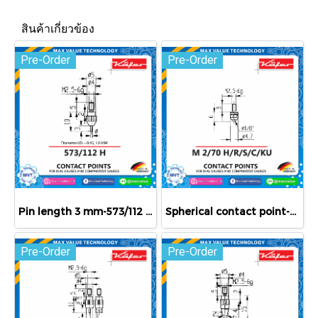
สินค้าเกี่ยวข้อง
Pre-Order
Pre-Order
Pin length 3 mm-573/112 H
Spherical contact point-M 2/70 H/R/S/C/KU
Pre-Order
Pre-Order