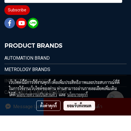
Subscribe
PRODUCT BRANDS
AUTOMATION BRAND
METROLOGY BRANDS
INSPECTION BRANDS
เว็บไซต์นี้มีการใช้งานคุกกี้ เพื่อเพิ่มประสิทธิภาพและประสบการณ์ที่ดี
ในการใช้งานเว็บไซต์ของท่าน ท่านสามารถอ่านรายละเอียดเพิ่มเติม
CALIBRATE & GAUGE BRANDS
ได้ที่
นโยบายความเป็นส่วนตัว
และ
นโยบายคุกกี้
ตั้งค่าคุกกี้
ยอมรับทั้งหมด
Message Us
สั่งซื้อสินค้า
© 1996 - 2026 Max Value Technology Co.,Ltd.
ผู้เข้าชมทั้งหมด
5,465,531