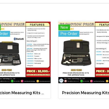
New
Order
Pre-Order
Precision Measuring Kits MODEL 800-1126