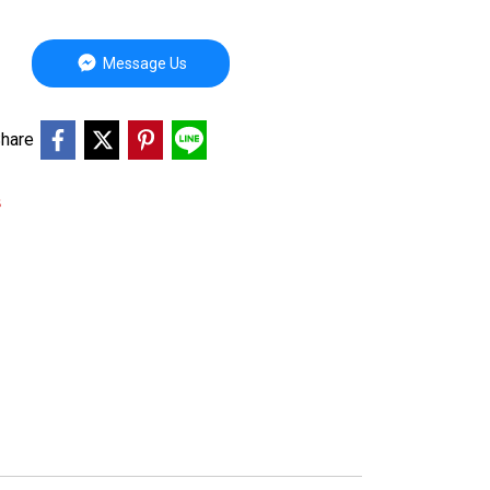
Message Us
hare
s