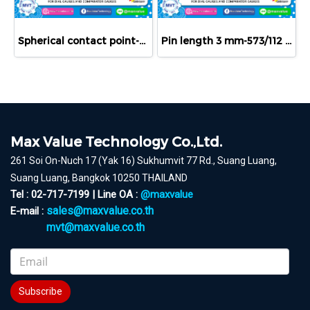
Spherical contact point-M 2/70 H/R/S/C/KU
Pin length 3 mm-573/112 H
Max Value Technology Co.,Ltd.
261 Soi On-Nuch 17 (Yak 16) Sukhumvit 77 Rd., Suang Luang,
Suang Luang, Bangkok 10250 THAILAND
Tel : 02-717-7199 | Line OA :
@maxvalue
sales@maxvalue.co.th
E-mail :
mvt@maxvalue.co.th
Subscribe