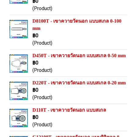
฿0
(Product)
D8100T - เขาควายวัดนอก แบบสเกล 0-100
mm
฿0
(Product)
D450T - เขาควายวัดนอก แบบสเกล 0-50 mm
฿0
(Product)
D220T - เขาควายวัดนอก แบบสเกล 0-20 mm
฿0
(Product)
D110T - เขาควายวัดนอก แบบสเกล
฿0
(Product)