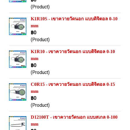
(Product)
K1R10S - เขาควายวัดนอก แบบดิจิตอล 0-10
mm
฿0
(Product)
K1R10 - เขาควายวัดนอก แบบดิจิตอล 0-10
mm
฿0
(Product)
C0R15 - เขาควายวัดนอก แบบดิจิตอล 0-15
mm
฿0
(Product)
D12100T - เขาควายวัดนอก แบบสเกล 0-100
mm