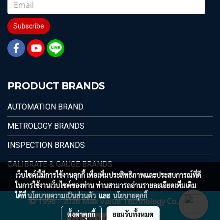
Subscribe
PRODUCT BRANDS
AUTOMATION BRAND
METROLOGY BRANDS
INSPECTION BRANDS
CALIBRATE & GAUGE BRANDS
เว็บไซต์นี้มีการใช้งานคุกกี้ เพื่อเพิ่มประสิทธิภาพและประสบการณ์ที่ดี
ในการใช้งานเว็บไซต์ของท่าน ท่านสามารถอ่านรายละเอียดเพิ่มเติม
ได้ที่
นโยบายความเป็นส่วนตัว
และ
นโยบายคุกกี้
© 1996 - 2026 Max Value Technology Co.,Ltd.
ตั้งค่าคุกกี้
ยอมรับทั้งหมด
ผู้เข้าชมวันนี้
385