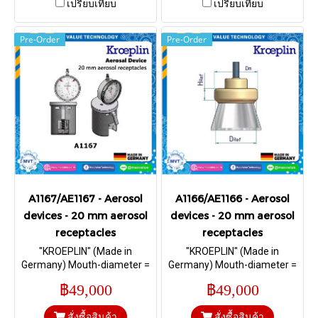
เปรียบเทียบ
เปรียบเทียบ
Pre-Order
Pre-Order
A1167/AE1167 - Aerosol
A1166/AE1166 - Aerosol
devices - 20 mm aerosol
devices - 20 mm aerosol
receptacles
receptacles
"KROEPLIN" (Made in
"KROEPLIN" (Made in
Germany) Mouth-diameter =
Germany) Mouth-diameter =
20 mm; Reference-diameter
19 mm; Reference-diameter
฿49,000
฿49,000
= 19,0 mm; Reference-height
= 18,2 mm; Reference-height
= 5,12 mm I Range 4 – 8,5
= 5,0 mm I Range 4 – 8,5 mm.
สั่งซื้อสินค้า
สั่งซื้อสินค้า