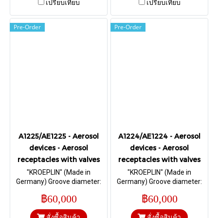
เปรียบเทียบ
เปรียบเทียบ
Pre-Order
Pre-Order
A1225/AE1225 - Aerosol
A1224/AE1224 - Aerosol
devices - Aerosol
devices - Aerosol
receptacles with valves
receptacles with valves
"KROEPLIN" (Made in
"KROEPLIN" (Made in
Germany) Groove diameter:
Germany) Groove diameter:
41,3 mm; Height of the curl:
45,65 mm; Height of the curl:
฿60,000
฿60,000
16 mm I Range 0 – 30, 0 – 25
20,5 mm I Range 0 – 30, 0 –
mm.
25 mm.
สั่งซื้อสินค้า
สั่งซื้อสินค้า