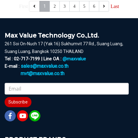
First
1
Last
2
3
4
5
6
Max Value Technology Co.,Ltd.
261 Soi On-Nuch 17 (Yak 16) Sukhumvit 77 Rd., Suang Luang,
Suang Luang, Bangkok 10250 THAILAND
Tel : 02-717-7199 | Line OA :
@maxvalue
sales@maxvalue.co.th
E-mail :
mvt@maxvalue.co.th
Subscribe