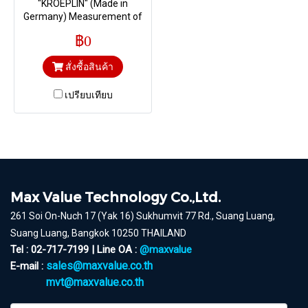
"KROEPLIN" (Made in
Germany) Measurement of
foamed material and foils I
฿0
Range 0-15mm. & Depth 46
mm. Ball Ø 1.5
สั่งซื้อสินค้า
เปรียบเทียบ
Max Value Technology Co.,Ltd.
261 Soi On-Nuch 17 (Yak 16) Sukhumvit 77 Rd., Suang Luang,
Suang Luang, Bangkok 10250 THAILAND
Tel : 02-717-7199 | Line OA :
@maxvalue
sales@maxvalue.co.th
E-mail :
mvt@maxvalue.co.th