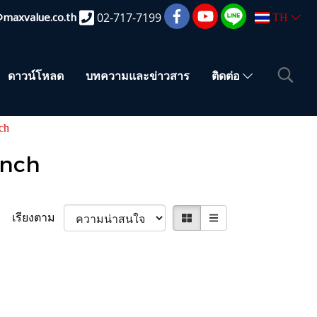
@maxvalue.co.th
02-717-7199
TH
ดาวน์โหลด
บทความและข่าวสาร
ติดต่อ
ch
ench
เรียงตาม