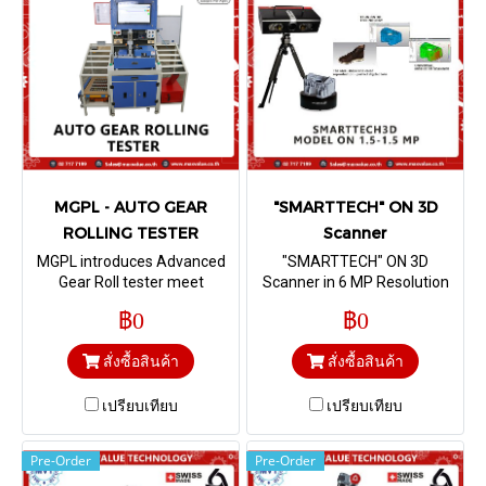
MGPL - AUTO GEAR
"SMARTTECH" ON 3D
ROLLING TESTER
Scanner
MGPL introduces Advanced
"SMARTTECH" ON 3D
Gear Roll tester meet
Scanner in 6 MP Resolution
increasing demands of Gear
,*without PC
฿0
฿0
industry and i4.0. This gauges
which is fully automatic is
สั่งซื้อสินค้า
สั่งซื้อสินค้า
useful to inspect various
parameters of Gears in quick
เปรียบเทียบ
time.
เปรียบเทียบ
Pre-Order
Pre-Order