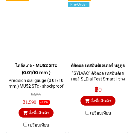
Pre-Order
ไดอัลเกจ - MU52 STc
ดิจิตอล เทสอินดิเคเตอร์ บลูทูธ
(0.01/10 mm )
"SYLVAC" ดิจิตอล เทสอินดิเค
เตอร์ S_Dial Test Smart I ช่วง
Precision dial gauge (0.01/10
การวัด 0.8 และ 2.0 mm I ความ
mm.) MU52 STc - shockproof
฿0
ละเอียด 0.001 mm I รุ่นส่ง
with flat back | Metal Bezel
฿2,000
ข้อมูลผ่านระบบบลูทูธ
สั่งซื้อสินค้า
฿1,590
-21%
สั่งซื้อสินค้า
เปรียบเทียบ
เปรียบเทียบ