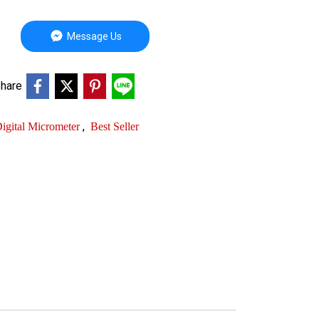
Message Us
hare
,
igital Micrometer
Best Seller