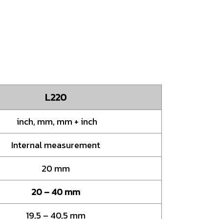
L220
inch, mm, mm + inch
Internal measurement
20 mm
20 – 40 mm
19,5 – 40,5 mm