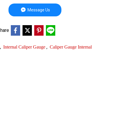
Message Us
hare
,
,
Internal Caliper Gauge
Caliper Gauge Internal