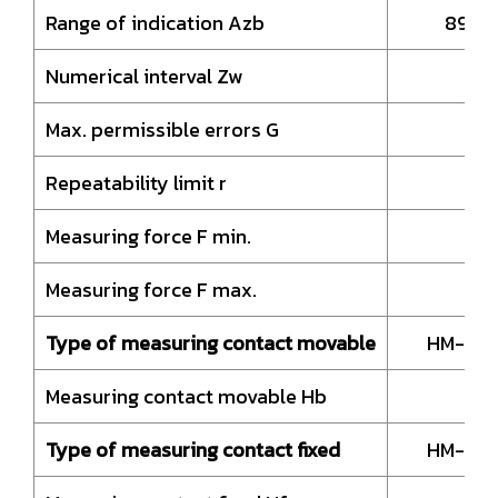
Range of indication Azb
89 – 
Numerical interval Zw
0,
Max. permissible errors G
0,
Repeatability limit r
0,
Measuring force F min.
1,
Measuring force F max.
5
Type of measuring contact movable
HM-Bal
Measuring contact movable Hb
13
Type of measuring contact fixed
HM-Bal