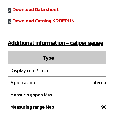
Download Data sheet
Download Catalog KROEPLIN
Additional information - caliper gauge
Type
G1
Display mm / inch
mm+
Application
Internal 
Measuring span Mes
10
Measuring range Meb
90 – 