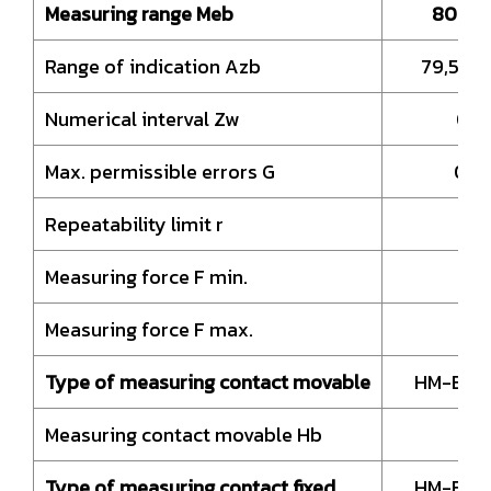
Measuring range Meb
80 – 
Range of indication Azb
79,5 – 
Numerical interval Zw
0,0
Max. permissible errors G
0,0
Repeatability limit r
0,
Measuring force F min.
1,
Measuring force F max.
Type of measuring contact movable
HM-Ball
Measuring contact movable Hb
8,
Type of measuring contact fixed
HM-Ball