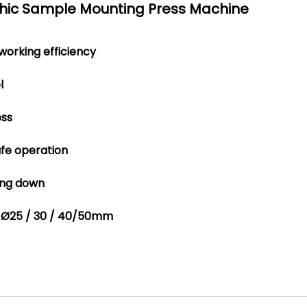
hic Sample Mounting Press Machine
working efficiency
l
ess
fe operation
ling down
s Ø25 / 30 / 40/50mm