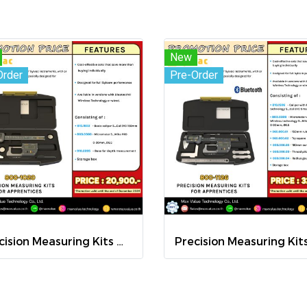
New
Order
Pre-Order
Precision Measuring Kits MODEL 800-1020