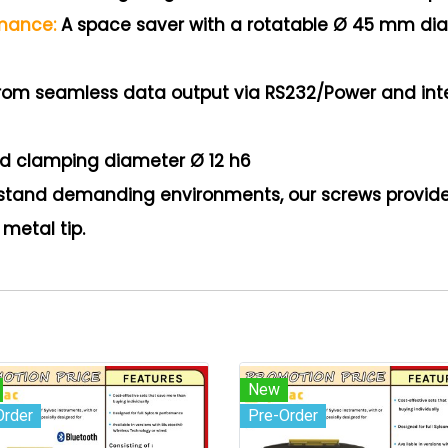
rmance:
A space saver with a rotatable Ø 45 mm dial
from seamless data output via RS232/Power and inte
d clamping diameter Ø 12 h6
thstand demanding environments, our screws provide
 metal tip.
New
Order
Pre-Order