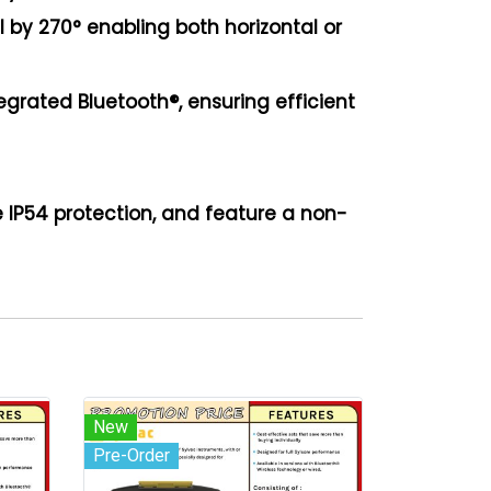
 by 270° enabling both horizontal or
grated Bluetooth®, ensuring efficient
 IP54 protection, and feature a non-
New
Pre-Order