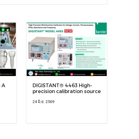
 A
DIGISTANT® 4463 High-
precision calibration source
24 มิ.ย. 2569