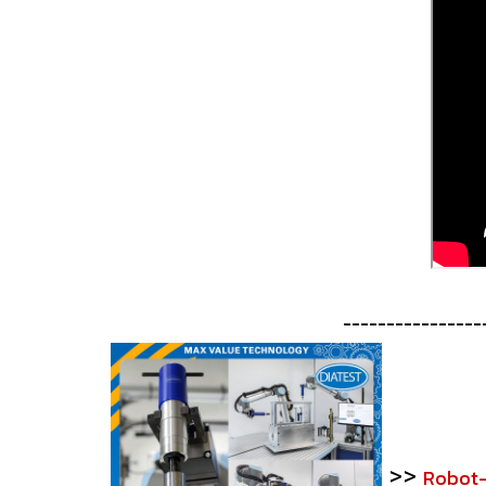
----------------
>>
Robot