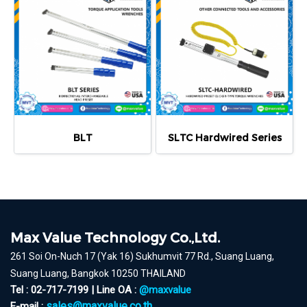
BLT
SLTC Hardwired Series
Max Value Technology Co.,Ltd.
261 Soi On-Nuch 17 (Yak 16) Sukhumvit 77 Rd., Suang Luang,
Suang Luang, Bangkok 10250 THAILAND
Tel : 02-717-7199 | Line OA :
@maxvalue
sales@maxvalue.co.th
E-mail :