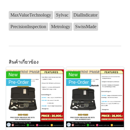
MaxValueTechnology
Sylvac
DialIndicator
PrecisionInspection
Metrology
SwissMade
สินค้าเกี่ยวข้อง
New
New
Pre-Order
Pre-Order