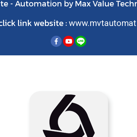
te - Automation by Max Value Tech
lick link website :
www.mvtautomat