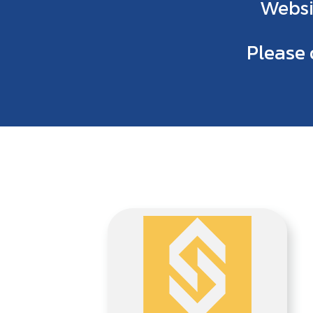
Websi
Please c