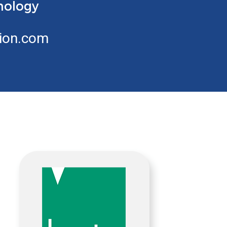
nology
ion.com