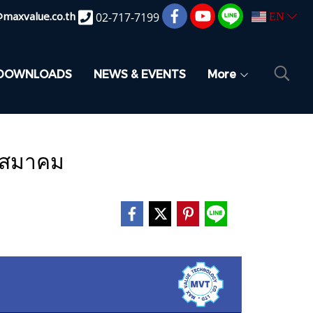
@maxvalue.co.th
02-717-7199
EN
DOWNLOADS
NEWS & EVENTS
More
ในสมาคม