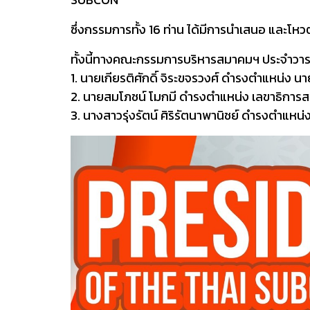
ซึ่งกรรมการทั้ง 16 ท่าน ได้มีการนำเสนอ แล
ทั้งนี้ทางคณะกรรมการบริหารสมาคมฯ ประจำวาระป
1. นายเกียรติศักดิ์​ จิระขจรวงศ์​ ดำรงตำแหน่ง​ 
2. นายสมโภชน์​ โมกมี ดำรงตำแหน่ง​ เลขาธิการ
3. นางสาวรุ่งรัตน์​ ศิริรัตนาพานิชย์​ ดำรงตำแ